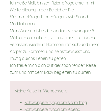
Ich heiße Melli, bin zertifizierte Yogalehrerin, mit
Unser digitales Angebot
Weiterbildung in den Bereichen Pre-
/Postnatal-Yoga, Kinder-Yoga sowie Sound
Unsere Videokurse
Meditationen.
Unsere Geschenke
Mein Wunsch ist es, besonders Schwangere &
Mütter zu ermutigen, sich auf ihre Intuition zu
verlassen, wieder in Harmonie mit sich und ihrem
Betreuungsanfrage
Körper zu kommen und selbstbewusst und
mutig durchs Leben zu gehen.
Ich freue mich dich auf der spannenden Reise
Eltern-Café
zum und mit dem Baby begleiten zu dürfen.
Dein Eltern-Cafè
Meine Kurse im Wunderwerk:
Schwangeren-Brunch
Schwangerenyoga am Vormittag
Schwangerenyoga am Abend