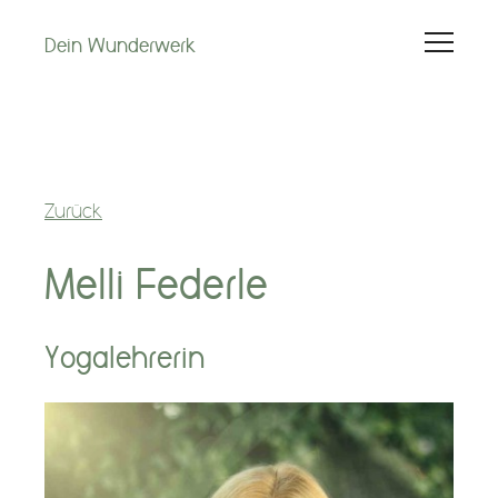
Dein Wunderwerk
Hebammenleistungen
Schwangerschaft
Zurück
Wochenbett
Melli Federle
1. Lebensjahr
Yogalehrerin
Kinderwunsch
Kurse