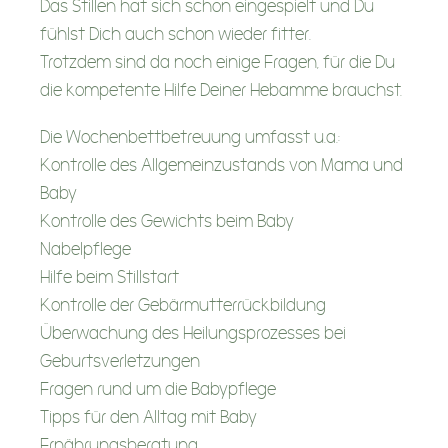
Schwangerschaft
Das Stillen hat sich schon eingespielt und Du
fühlst Dich auch schon wieder fitter.
Wochenbettzeit
Trotzdem sind da noch einige Fragen, für die Du
die kompetente Hilfe Deiner Hebamme brauchst.
Familienzeit
Die Wochenbettbetreuung umfasst u.a.:
Frauenzeit
Kontrolle des Allgemeinzustands von Mama und
Baby
Kontakt
Kontrolle des Gewichts beim Baby
Nabelpflege
Hilfe beim Stillstart
Individuelle Beratung
Kontrolle der Gebärmutterrückbildung
Überwachung des Heilungsprozesses bei
FrauenBalance
Geburtsverletzungen
Fragen rund um die Babypflege
Schlafberatung
Tipps für den Alltag mit Baby
Ernährungsberatung