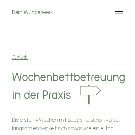
Dein Wunderwerk
Hebammenleistungen
Schwangerschaft
Zurück
Wochenbett
Wochenbettbetreuung
1. Lebensjahr
in der Praxis
Kinderwunsch
Kurse
Die ersten 4 Wochen mit Baby sind schon vorbei,
langsam entwickelt sich sowas wie ein Alltag.