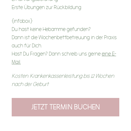
Unser digitales Angebot
Erste Übungen zur Rückbildung
{infobox}
Unsere Videokurse
Du hast keine Hebamme gefunden?
Unsere Geschenke
Dann ist die Wochenbettbetreuung in der Praxis
auch für Dich.
Hast Du Fragen? Dann schreib uns gerne
eine E-
Betreuungsanfrage
Mail.
Kosten: Krankenkassenleistung bis 12 Wochen
Eltern-Café
nach der Geburt
Dein Eltern-Cafè
JETZT TERMIN BUCHEN
Schwangeren-Brunch